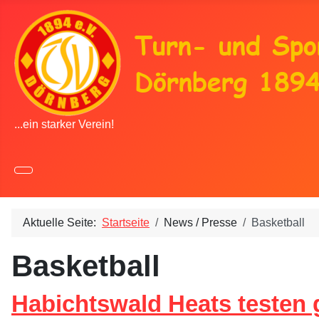
...ein starker Verein!
Aktuelle Seite:
Startseite
News / Presse
Basketball
Basketball
Habichtswald Heats testen