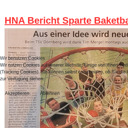
HNA Bericht Sparte Baketba
Wir benutzen Cookies
Wir nutzen Cookies auf unserer Website. Einige von ihnen sind
(Tracking Cookies). Sie können selbst entscheiden, ob Sie die
zur Verfügung stehen.
Akzeptieren
Ablehnen