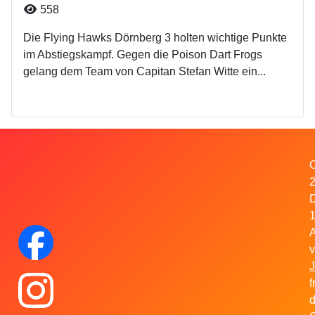
Details
558
Die Flying Hawks Dörnberg 3 holten wichtige Punkte
im Abstiegskampf. Gegen die Poison Dart Frogs
gelang dem Team von Capitan Stefan Witte ein...
C
1
A
Facebook
v
J
Instagram
f
d