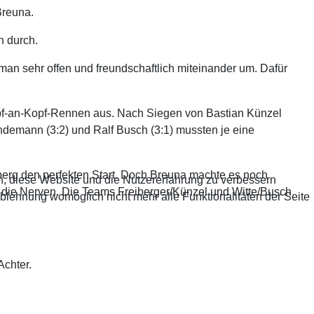
Breuna.
n durch.
an sehr offen und freundschaftlich miteinander um. Dafür
opf-an-Kopf-Rennen aus. Nach Siegen von Bastian Künzel
 Bindemann (3:2) und Ralf Busch (3:1) mussten je eine
nberg den perfekten Start. Doch Breuna machte es noch
en, diese Website und die Nutzererfahrung zu verbessern
h die Nerven. Die Teams Freiberger/Künzel und Witte/Busch
Ablehnung womöglich nicht mehr alle Funktionalitäten der Seite
Achter.