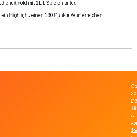
henditmold mit 11:1 Spielen unter.
ein Highlight, einen 180 Punkte Wurf erreichen.
Co
20
Dö
18
Al
vo
Jo