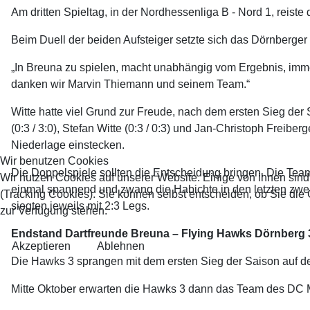
Am dritten Spieltag, in der Nordhessenliga B - Nord 1, reist
Beim Duell der beiden Aufsteiger setzte sich das Dörnberger
„In Breuna zu spielen, macht unabhängig vom Ergebnis, imme
danken wir Marvin Thiemann und seinem Team.“
Witte hatte viel Grund zur Freude, nach dem ersten Sieg d
(0:3 / 3:0), Stefan Witte (0:3 / 0:3) und Jan-Christoph Freibe
Niederlage einstecken.
Wir benutzen Cookies
Die Doppelspiele sollten die Entscheidung bringen. Die Tea
Wir nutzen Cookies auf unserer Website. Einige von ihnen sind
einmal spannend und zwang die Habichte in den letzten zwei
(Tracking Cookies). Sie können selbst entscheiden, ob Sie die
siegten jeweils mit 2:3 Legs.
zur Verfügung stehen.
Endstand Dartfreunde Breuna – Flying Hawks Dörnberg 3:
Akzeptieren
Ablehnen
Die Hawks 3 sprangen mit dem ersten Sieg der Saison auf den 
Mitte Oktober erwarten die Hawks 3 dann das Team des DC Ma