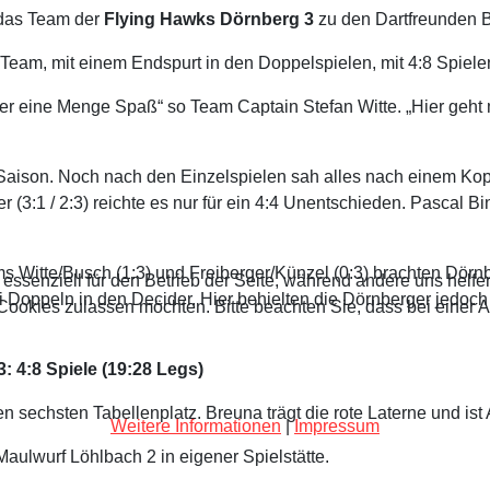
e das Team der
Flying Hawks Dörnberg 3
zu den Dartfreunden 
 Team, mit einem Endspurt in den Doppelspielen, mit 4:8 Spiele
r eine Menge Spaß“ so Team Captain Stefan Witte. „Hier geht m
er Saison. Noch nach den Einzelspielen sah alles nach einem K
rger (3:1 / 2:3) reichte es nur für ein 4:4 Unentschieden. Pascal
ms Witte/Busch (1:3) und Freiberger/Künzel (0:3) brachten Dör
 essenziell für den Betrieb der Seite, während andere uns helf
 Doppeln in den Decider. Hier behielten die Dörnberger jedoc
 Cookies zulassen möchten. Bitte beachten Sie, dass bei einer 
 4:8 Spiele (19:28 Legs)
sechsten Tabellenplatz. Breuna trägt die rote Laterne und ist 
Weitere Informationen
|
Impressum
ulwurf Löhlbach 2 in eigener Spielstätte.