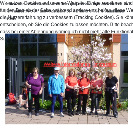
Wir nutzen Cookies auf unserer Website. Einige von ihnen sind
schmecken ließen. Nach kurzer Rast ging es dann zum Abschluss zum
für den Betrieb der Seite, während andere uns helfen, diese W
Hummelfest, wo wir den Aktionstag bei Kaffee und Kuchen ausklingen
die Nutzererfahrung zu verbessern (Tracking Cookies). Sie kön
ließen.
entscheiden, ob Sie die Cookies zulassen möchten. Bitte beach
dass bei einer Ablehnung womöglich nicht mehr alle Funktional
Seite zur Verfügung stehen.
Akzeptieren
Ablehnen
Weitere Informationen
|
Impressum