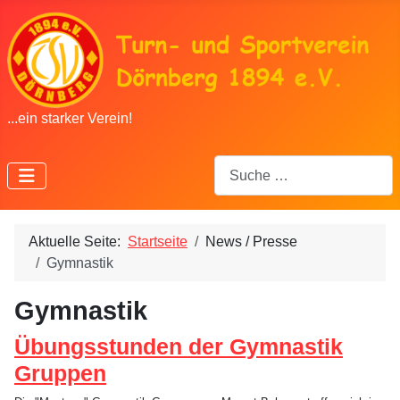
...ein starker Verein!
Suchen
Aktuelle Seite:
Startseite
News / Presse
Gymnastik
Gymnastik
Übungsstunden der Gymnastik
Gruppen