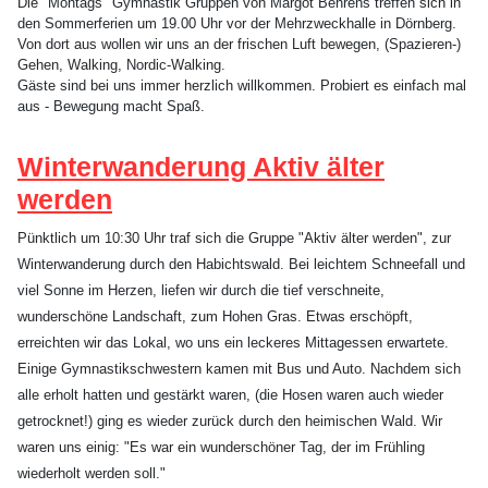
Die "Montags" Gymnastik Gruppen von Margot Behrens treffen sich in
den Sommerferien um 19.00 Uhr vor der Mehrzweckhalle in Dörnberg.
Von dort aus wollen wir uns an der frischen Luft bewegen, (Spazieren-)
Gehen, Walking, Nordic-Walking.
Gäste sind bei uns immer herzlich willkommen. Probiert es einfach mal
aus - Bewegung macht Spaß.
Winterwanderung Aktiv älter
werden
Pünktlich um 10:30 Uhr traf sich die Gruppe "Aktiv älter werden", zur
Winterwanderung durch den Habichtswald. Bei leichtem Schneefall und
viel Sonne im Herzen, liefen wir durch die tief verschneite,
wunderschöne Landschaft, zum Hohen Gras. Etwas erschöpft,
erreichten wir das Lokal, wo uns ein leckeres Mittagessen erwartete.
Einige Gymnastikschwestern kamen mit Bus und Auto. Nachdem sich
alle erholt hatten und gestärkt waren, (die Hosen waren auch wieder
getrocknet!) ging es wieder zurück durch den heimischen Wald. Wir
waren uns einig: "Es war ein wunderschöner Tag, der im Frühling
wiederholt werden soll."