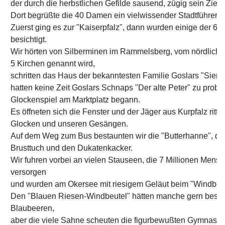
der durch die herbstlichen Gefilde sausend, zügig sein Ziel G
Dort begrüßte die 40 Damen ein vielwissender Stadtführer.
Zuerst ging es zur "Kaiserpfalz", dann wurden einige der 6
besichtigt.
Wir hörten von Silberminen im Rammelsberg, vom nördliche
5 Kirchen genannt wird,
schritten das Haus der bekanntesten Familie Goslars "Siemen
hatten keine Zeit Goslars Schnaps "Der alte Peter" zu probi
Glockenspiel am Marktplatz begann.
Es öffneten sich die Fenster und der Jäger aus Kurpfalz ritt 
Glocken und unseren Gesängen.
Auf dem Weg zum Bus bestaunten wir die "Butterhanne", die
Brusttuch und den Dukatenkacker.
Wir fuhren vorbei an vielen Stauseen, die 7 Millionen Mens
versorgen
und wurden am Okersee mit riesigem Geläut beim "Windbeut
Den "Blauen Riesen-Windbeutel" hätten manche gern beste
Blaubeeren,
aber die viele Sahne scheuten die figurbewußten Gymnasti