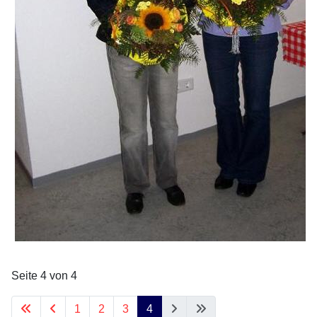
Seite 4 von 4
1
2
3
4