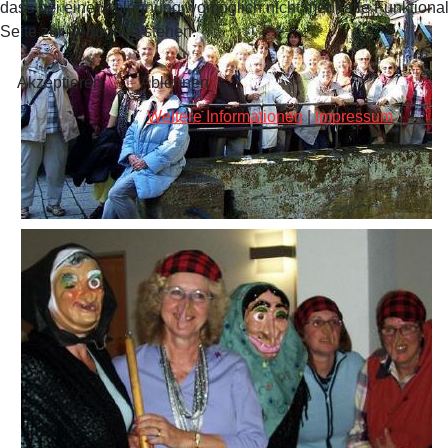
dass bei einer Ablehnung womöglich nicht mehr alle Funktional
Seite zur Verfügung stehen.
Akzeptieren
Ablehnen
Weitere Informationen
|
Impressum