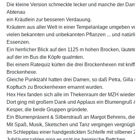
Die kleine Version schmeckte lecker und manche der Damen
Abtenau
ein Kräutlein zur besseren Verdauung.
Kräutern aus aller Welt in einer Tempelanlage umgeben von
vielen bekannten und unbekannten Pflanzen ... und natürlich
Essenzen.
Ein herrlicher Blick auf den 1125 m hohen Brocken, läutete d
auf der im Bus die Köpfe qualmten.
Bei einem Ratequiz kürten die drei Brockenhexen mit kniffl
Brockenhexe.
Gleiche Punktzahl hatten drei Damen, so daß Petra, Gilla 
Kopftuch zu Brockenhexen ernannt wurden.
Hex Hex fanden sich alle im Thekenraum der MZH wieder.
Dort ging mit großem Dank und Applaus ein Blumengruß & 
Kesper, die beide Gruppen gründete.
Ein Blumenpräsent & Silberstrauß an Margot Behrens, die je
Mit Spaß, Musik, Sketschen und Tanz vergingen vergnüglic
Im Schlepptau einer handgestickten Schleife mit silbener 25 
Jubiläumszahlen ging es spät ins heimische Bettchen.