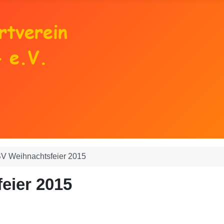
V Weihnachtsfeier 2015
eier 2015