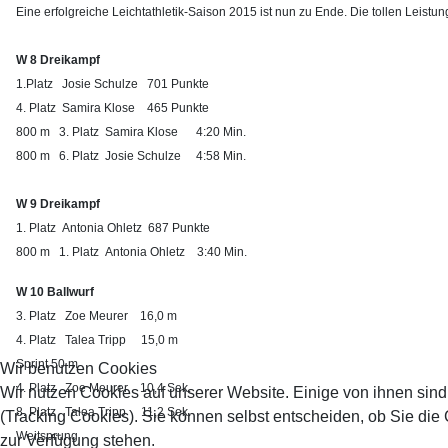
Eine erfolgreiche Leichtathletik-Saison 2015 ist nun zu Ende. Die tollen Leistun
W 8 Dreikampf
1.Platz Josie Schulze
701 Punkte
4. Platz Samira Klose
465 Punkte
800 m
3. Platz Samira Klose
4:20 Min.
800 m 6. Platz Josie Schulze
4:58 Min.
W 9 Dreikampf
1. Platz Antonia Ohletz
687 Punkte
800 m 1. Platz Antonia Ohletz
3:40 Min.
W 10 Ballwurf
3. Platz Zoe Meurer
16,0 m
4. Platz Talea Tripp
15,0 m
Sprint 50 m
Wir benutzen Cookies
4. Platz Zoe Meurer
10,4 Sek.
Wir nutzen Cookies auf unserer Website. Einige von ihnen sind
8. Platz Talea Tripp
11,2 Sek.
(Tracking Cookies). Sie können selbst entscheiden, ob Sie die
Weitsprung
zur Verfügung stehen.