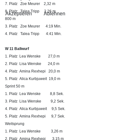
7. Platz Zoe Meurer 2,32 m
8. Platz Talea Tripp
2,26 m
Akzeptieren
Ablehnen
800 m
3. Platz Zoe Meurer 4:19 Min.
4. Platz Talea Tripp 4:41 Min.
W 11 Ballwurf
1. Platz
Lea Wenske
27,0 m
2. Platz Lisa Wenske
24,0 m
4. Platz Amina Rexhepi 20,0 m
5. Platz Alica Kurbjuweit 19,0 m
Sprint 50 m
1. Platz Lea Wenske 8,8 Sek.
3. Platz Lisa Wenske 9,2 Sek.
4. Platz Alica Kurbjuweit 9,5 Sek.
5. Platz Amina Rexhepi 9,7 Sek.
Weitsprung
1. Platz Lea Wenske 3,26 m
2. Platz Amina Rexhepi 3,15 m