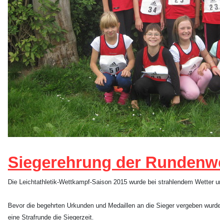
Siegerehrung der Rundenw
Die Leichtathletik-Wettkampf-Saison 2015 wurde bei strahlendem Wetter 
Bevor die begehrten Urkunden und Medaillen an die Sieger vergeben wurd
eine Strafrunde die Siegerzeit.