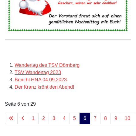
Wandertag des TSV Dörnberg
TSV Wandertag 2023
Bericht HNA 04.09.2023
Der Kranz krönt den Abend!
Seite 6 von 29
1
2
3
4
5
6
7
8
9
10