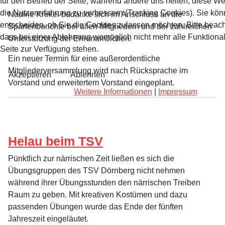
für den Betrieb der Seite, während andere uns helfen, diese W
die Nutzererfahrung zu verbessern (Tracking Cookies). Sie kön
Nadine Krekel bedanke sich im Anschluss an die
entscheiden, ob Sie die Cookies zulassen möchten. Bitte beach
Spartenberichte bei allen Mitgliedern und der zahlreichen
dass bei einer Ablehnung womöglich nicht mehr alle Funktional
Unterstützung der Ehrenamtlichen.
Seite zur Verfügung stehen.
Ein neuer Termin für eine außerordentliche
Mitgliederversammlung wird nach Rücksprache im
Akzeptieren
Ablehnen
Vorstand und erweitertem Vorstand eingeplant.
Weitere Informationen
|
Impressum
Helau beim TSV
Pünktlich zur närrischen Zeit ließen es sich die
Übungsgruppen des TSV Dörnberg nicht nehmen
während ihrer Übungsstunden den närrischen Treiben
Raum zu geben. Mit kreativen Kostümen und dazu
passenden Übungen wurde das Ende der fünften
Jahreszeit eingeläutet.