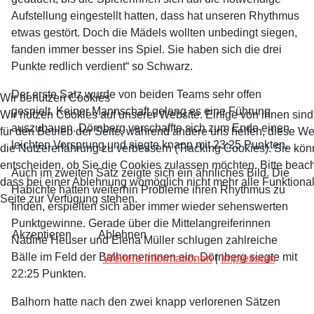
Aufstellung eingestellt hatten, dass hat unseren Rhythmus
etwas gestört. Doch die Mädels wollten unbedingt siegen,
fanden immer besser ins Spiel. Sie haben sich die drei
Punkte redlich verdient“ so Schwarz.
Der erste Satz wurde von beiden Teams sehr offen
Wir benutzen Cookies
gespielt. Keiner Mannschaft gelang es eine Führung
Wir nutzen Cookies auf unserer Website. Einige von ihnen sind
auszubauen. Dörnberg verschaffte sich zum Ende einen
für den Betrieb der Seite, während andere uns helfen, diese W
leichten Vorsprung und siegte knapp mit 23:25 Punkten.
die Nutzererfahrung zu verbessern (Tracking Cookies). Sie kön
entscheiden, ob Sie die Cookies zulassen möchten. Bitte beach
Auch im zweiten Satz zeigte sich ein ähnliches Bild. Die
dass bei einer Ablehnung womöglich nicht mehr alle Funktional
Habichte hatten weiterhin Probleme ihren Rhythmus zu
Seite zur Verfügung stehen.
finden, erspielten sich aber immer wieder sehenswerten
Punktgewinne. Gerade über die Mittelangreiferinnen
Akzeptieren
Ablehnen
Nadine Heuser und Elena Müller schlugen zahlreiche
Bälle im Feld der Balhornerinnen ein. Dörnberg siegte mit
Weitere Informationen
|
Impressum
22:25 Punkten.
Balhorn hatte nach den zwei knapp verlorenen Sätzen